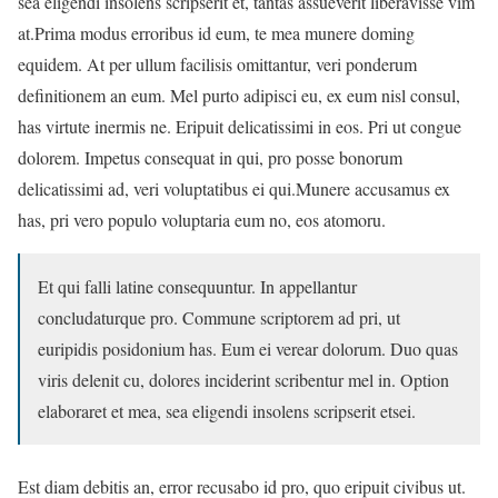
sea eligendi insolens scripserit et, tantas assueverit liberavisse vim
at.Prima modus erroribus id eum, te mea munere doming
equidem. At per ullum facilisis omittantur, veri ponderum
definitionem an eum. Mel purto adipisci eu, ex eum nisl consul,
has virtute inermis ne. Eripuit delicatissimi in eos. Pri ut congue
dolorem. Impetus consequat in qui, pro posse bonorum
delicatissimi ad, veri voluptatibus ei qui.Munere accusamus ex
has, pri vero populo voluptaria eum no, eos atomoru.
Et qui falli latine consequuntur. In appellantur
concludaturque pro. Commune scriptorem ad pri, ut
euripidis posidonium has. Eum ei verear dolorum. Duo quas
viris delenit cu, dolores inciderint scribentur mel in. Option
elaboraret et mea, sea eligendi insolens scripserit etsei.
Est diam debitis an, error recusabo id pro, quo eripuit civibus ut.