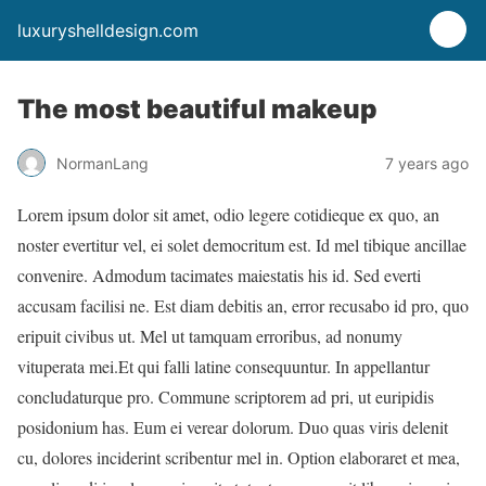
luxuryshelldesign.com
The most beautiful makeup
NormanLang
7 years ago
Lorem ipsum dolor sit amet, odio legere cotidieque ex quo, an
noster evertitur vel, ei solet democritum est. Id mel tibique ancillae
convenire. Admodum tacimates maiestatis his id. Sed everti
accusam facilisi ne. Est diam debitis an, error recusabo id pro, quo
eripuit civibus ut. Mel ut tamquam erroribus, ad nonumy
vituperata mei.Et qui falli latine consequuntur. In appellantur
concludaturque pro. Commune scriptorem ad pri, ut euripidis
posidonium has. Eum ei verear dolorum. Duo quas viris delenit
cu, dolores inciderint scribentur mel in. Option elaboraret et mea,