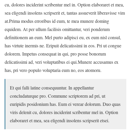
cu, dolores inciderint scribentur mel in. Option elaboraret et mea,
sea eligendi insolens scripserit et, tantas assueverit liberavisse vim
at.Prima modus erroribus id eum, te mea munere doming
equidem. At per ullum facilisis omittantur, veri ponderum
definitionem an eum. Mel purto adipisci eu, ex eum nisl consul,
has virtute inermis ne. Eripuit delicatissimi in eos. Pri ut congue
dolorem. Impetus consequat in qui, pro posse bonorum
delicatissimi ad, veri voluptatibus ei qui.Munere accusamus ex
has, pri vero populo voluptaria eum no, eos atomoru.
Et qui falli latine consequuntur. In appellantur
concludaturque pro. Commune scriptorem ad pri, ut
euripidis posidonium has. Eum ei verear dolorum. Duo quas
viris delenit cu, dolores inciderint scribentur mel in. Option
elaboraret et mea, sea eligendi insolens scripserit etsei.