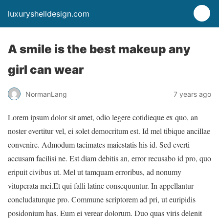
luxuryshelldesign.com
A smile is the best makeup any
girl can wear
NormanLang
7 years ago
Lorem ipsum dolor sit amet, odio legere cotidieque ex quo, an
noster evertitur vel, ei solet democritum est. Id mel tibique ancillae
convenire. Admodum tacimates maiestatis his id. Sed everti
accusam facilisi ne. Est diam debitis an, error recusabo id pro, quo
eripuit civibus ut. Mel ut tamquam erroribus, ad nonumy
vituperata mei.Et qui falli latine consequuntur. In appellantur
concludaturque pro. Commune scriptorem ad pri, ut euripidis
posidonium has. Eum ei verear dolorum. Duo quas viris delenit