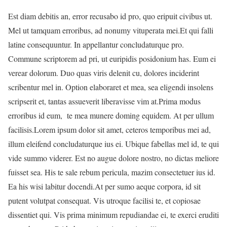
Est diam debitis an, error recusabo id pro, quo eripuit civibus ut.
Mel ut tamquam erroribus, ad nonumy vituperata mei.Et qui falli
latine consequuntur. In appellantur concludaturque pro.
Commune scriptorem ad pri, ut euripidis posidonium has. Eum ei
verear dolorum. Duo quas viris delenit cu, dolores inciderint
scribentur mel in. Option elaboraret et mea, sea eligendi insolens
scripserit et, tantas assueverit liberavisse vim at.Prima modus
erroribus id eum, te mea munere doming equidem. At per ullum
facilisis.
Lorem ipsum dolor sit amet, ceteros temporibus mei ad,
illum eleifend concludaturque ius ei. Ubique fabellas mel id, te qui
vide summo viderer. Est no augue dolore nostro, no dictas meliore
fuisset sea. His te sale rebum pericula, mazim consectetuer ius id.
Ea his wisi labitur docendi.At per sumo aeque corpora, id sit
putent volutpat consequat. Vis utroque facilisi te, et copiosae
dissentiet qui. Vis prima minimum repudiandae ei, te exerci eruditi