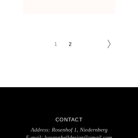
1
2
CONTACT
Address:
Rosenhof 1, Niedernberg
E-mail:
luxuryshelldesign@gmail.com