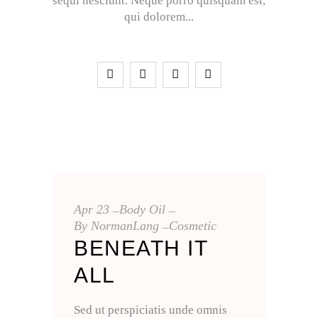
sequi nesciunt. Neque porro quisquam est,
qui dolorem
Apr
23
Body Oil
By
NormanLang
Cosmetic
BENEATH IT
ALL
Sed ut perspiciatis unde omnis